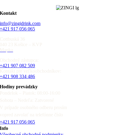
Kontakt
info@zingidrink.com
+421 917 056 065
Cottbuská 36
040 23 Košice – KVP
Mapka
Obchodný zástupca:
+421 907 082 509
Kontakt pre veľkoobchodníkov:
+421 908 334 486
Hodiny prevádzky
Pondelok – Piatok: 08:00-16:00
Sobota – Nedeľa: Zatvorené
V prípade osobného odberu prosím
vopred zavolať na telefónne číslo
+421 917 056 065
Info
Všeobecné obchodné podmienky