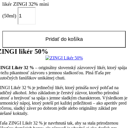
likér ZINGI 32% mini
(50ml)
Pridať do košíka
ZINGI likér 50%
INGI Likér 32 %
– originálny slovenský zázvorový likér, ktorý spája
viežu pikantnosť zázvoru s jemnou sladkosťou. Plná fľaša pre
kutočných fanúšikov unikátnej chuti.
INGI Likér 32 % je jedinečný likér, ktorý prináša nový pohľad na
radičný alkohol. Jeho základom je čerstvý zázvor, ktorého prírodná
strosť a hrejivosť sa spája s jemne sladkým charakterom. Výsledkom je
armonický nápoj, ktorý poteší pri každej príležitosti – ako aperitív pred
ečerou, sladký záver po dobrom jedle alebo originálny základ pre
iešané koktaily.
ľaša ZINGI Likér 32 % je navrhnutá tak, aby sa stala prirodzenou