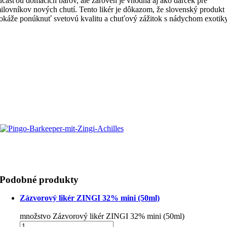
účasťou domácich barov, ale zároveň je vhodná aj ako darček pre
ilovníkov nových chutí. Tento likér je dôkazom, že slovenský produkt
okáže ponúknuť svetovú kvalitu a chuťový zážitok s nádychom exotiky
Podobné produkty
Zázvorový likér ZINGI 32% mini (50ml)
množstvo Zázvorový likér ZINGI 32% mini (50ml)