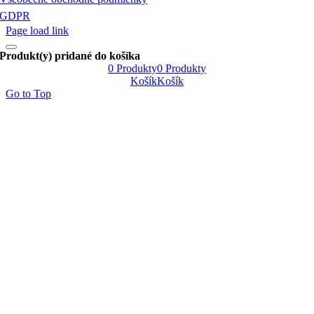
GDPR
Page load link
Produkt(y) pridané do košíka
0
Produkty
0
Produkty
Košík
Košík
Go to Top