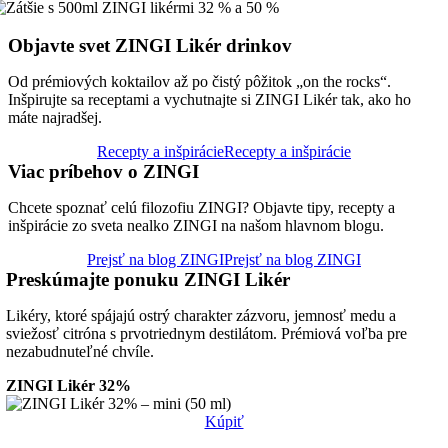
Objavte svet ZINGI Likér drinkov
Od prémiových koktailov až po čistý pôžitok „on the rocks“.
Inšpirujte sa receptami a vychutnajte si ZINGI Likér tak, ako ho
máte najradšej.
Recepty a inšpirácie
Recepty a inšpirácie
Viac príbehov o ZINGI
Chcete spoznať celú filozofiu ZINGI? Objavte tipy, recepty a
inšpirácie zo sveta nealko ZINGI na našom hlavnom blogu.
Prejsť na blog ZINGI
Prejsť na blog ZINGI
Preskúmajte ponuku ZINGI Likér
Likéry, ktoré spájajú ostrý charakter zázvoru, jemnosť medu a
sviežosť citróna s prvotriednym destilátom. Prémiová voľba pre
nezabudnuteľné chvíle.
ZINGI Likér 32%
Kúpiť