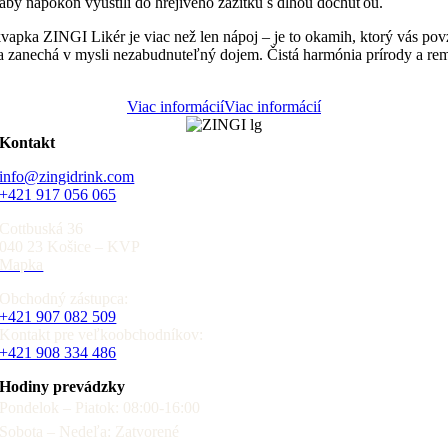
 aby napokon vyústili do hrejivého zážitku s dlhou dochuťou.
vapka ZINGI Likér je viac než len nápoj – je to okamih, ktorý vás pov
 a zanechá v mysli nezabudnuteľný dojem. Čistá harmónia prírody a rem
Viac informácií
Viac informácií
Kontakt
info@zingidrink.com
+421 917 056 065
Cottbuská 36
040 23 Košice – KVP
Mapka
Obchodný zástupca:
+421 907 082 509
Kontakt pre veľkoobchodníkov:
+421 908 334 486
Hodiny prevádzky
Pondelok – Piatok: 08:00-16:00
Sobota – Nedeľa: Zatvorené