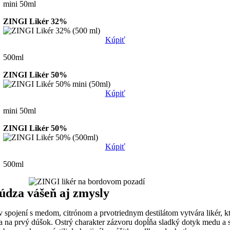
mini 50ml
ZINGI Likér 32%
Kúpiť
500ml
ZINGI Likér 50%
Kúpiť
mini 50ml
ZINGI Likér 50%
Kúpiť
500ml
údza vášeň aj zmysly
 spojení s medom, citrónom a prvotriednym destilátom vytvára likér, kt
ka na prvý dúšok. Ostrý charakter zázvoru dopĺňa sladký dotyk medu a 