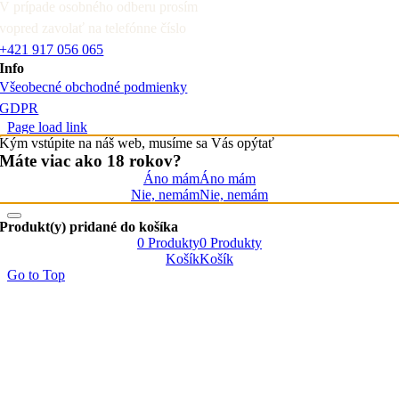
V prípade osobného odberu prosím
vopred zavolať na telefónne číslo
+421 917 056 065
Info
Všeobecné obchodné podmienky
GDPR
Page load link
Kým vstúpite na náš web, musíme sa Vás opýtať
Máte viac ako 18 rokov?
Áno mám
Áno mám
Nie, nemám
Nie, nemám
Produkt(y) pridané do košíka
0
Produkty
0
Produkty
Košík
Košík
Go to Top