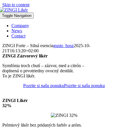
Skip to content
Toggle Navigation
Company
News
Contact
ZINGI Forte – Silná esencia
gusto_bosz
2025-10-
21T16:13:20+02:00
ZINGI Zázvorový likér
Symfónia troch chutí – zázvor, med a citrón –
doplnená o prvotriedny ovocný destilát.
To je ZINGI likér.
Pozrite si našu ponuku
Pozrite si našu ponuku
ZINGI Likér
32%
Prémiový likér bez pridaných farbív a aróm.