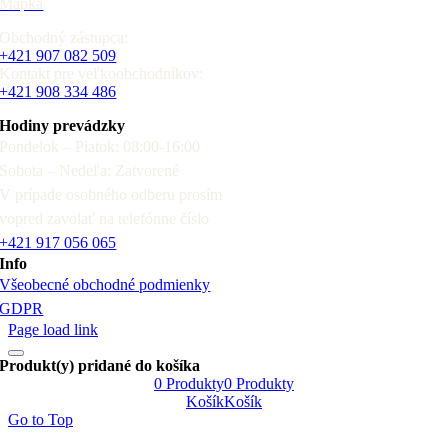
Mapka
Obchodný zástupca:
+421 907 082 509
Kontakt pre veľkoobchodníkov:
+421 908 334 486
Hodiny prevádzky
Pondelok – Piatok: 08:00-16:00
Sobota – Nedeľa: Zatvorené
V prípade osobného odberu prosím
vopred zavolať na telefónne číslo
+421 917 056 065
Info
Všeobecné obchodné podmienky
GDPR
Page load link
Produkt(y) pridané do košíka
0
Produkty
0
Produkty
Košík
Košík
Go to Top