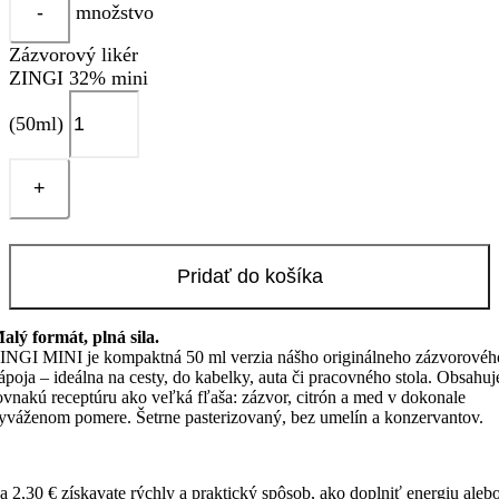
množstvo
Zázvorový likér
ZINGI 32% mini
(50ml)
Pridať do košíka
alý formát, plná sila.
INGI MINI je kompaktná 50 ml verzia nášho originálneho zázvorovéh
ápoja – ideálna na cesty, do kabelky, auta či pracovného stola. Obsahuj
ovnakú receptúru ako veľká fľaša: zázvor, citrón a med v dokonale
yváženom pomere. Šetrne pasterizovaný, bez umelín a konzervantov.
a 2,30 € získavate rýchly a praktický spôsob, ako doplniť energiu aleb