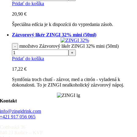
Pridať do košíka
20,90
€
Špeciálna edícia je k dispozícii do vypredania zásob.
Zázvorový likér ZINGI 32% mini (50ml)
množstvo Zázvorový likér ZINGI 32% mini (50ml)
Pridať do košíka
17,22
€
Symfónia troch chutí - zázvor, med a citrón - vyladená k
dokonalosti. To je ZINGI nealkoholický zázvorový nápoj.
Kontakt
info@zingidrink.com
+421 917 056 065
Cottbuská 36
040 23 Košice – KVP